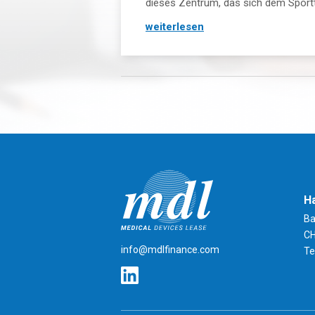
dieses Zentrum, das sich dem Sporttra
weiterlesen
Ha
Ba
CH
mdlfinance.com
info@mdlfinance.com
Tel