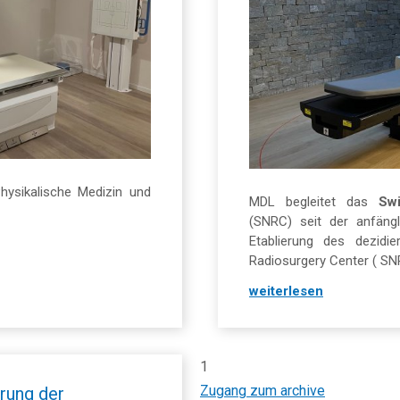
hysikalische Medizin und
MDL begleitet das
Sw
(SNRC) seit der anfäng
Etablierung des dezidi
Radiosurgery Center ( SNRC
weiterlesen
1
Zugang zum archive
erung der