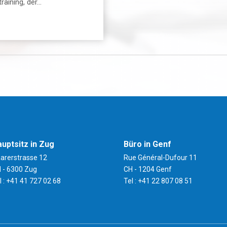
ining, der...
uptsitz in Zug
Büro in Genf
arerstrasse 12
Rue Général-Dufour 11
 - 6300 Zug
CH - 1204 Genf
 :
+41 41 727 02 68
Tel :
+41 22 807 08 51