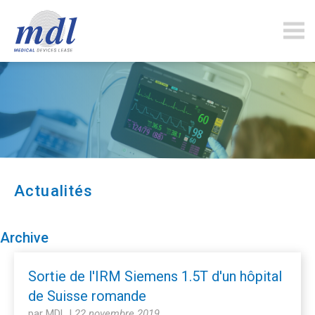
mdlfinance.com
Actualités
Archive
Sortie de l'IRM Siemens 1.5T d'un hôpital
de Suisse romande
par MDL
|
22 novembre 2019