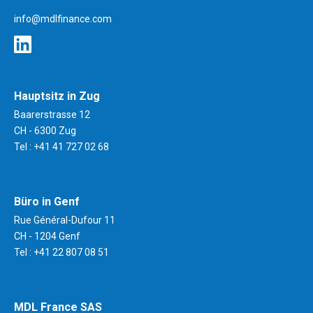
mdlfinance.com
info@mdlfinance.com
Hauptsitz in Zug
Baarerstrasse 12
CH - 6300 Zug
Tel :
+41 41 727 02 68
Büro in Genf
Rue Général-Dufour 11
CH - 1204 Genf
Tel :
+41 22 807 08 51
MDL France SAS